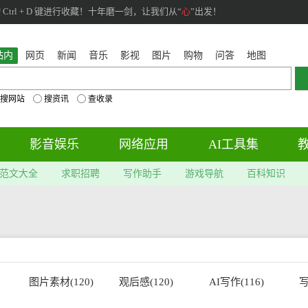
rl + D 键进行收藏！十年磨一剑，让我们从“
心
”出发！
站内
网页
新闻
音乐
影视
图片
购物
问答
地图
搜网站
搜资讯
查收录
影音娱乐
网络应用
AI工具集
范文大全
求职招聘
写作助手
游戏导航
百科知识
图片素材(120)
观后感(120)
AI写作(116)
写