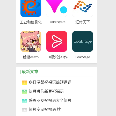
工业和信息化
Tinkersynth
汇付天下
标准信息服务
平台
绘谜enazo
一帧秒创AI作
BeatStage
画
最新文章
1
冬日温馨祝福语简短词语
2
简短短信新春祝福语
3
感恩朋友祝福语大全简短
4
简短空间祝福语 搜