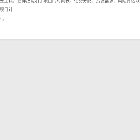
要工具，它详细说明了项目的时间表、任务分配、资源需求、风险评估以
项目计
46