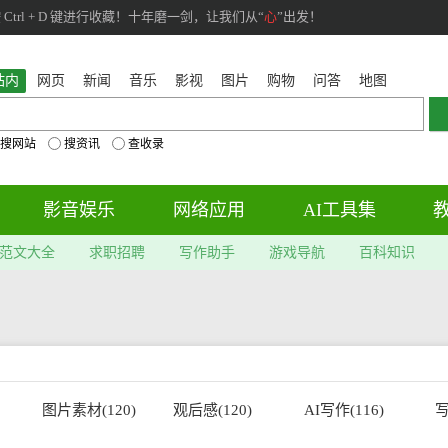
rl + D 键进行收藏！十年磨一剑，让我们从“
心
”出发！
站内
网页
新闻
音乐
影视
图片
购物
问答
地图
搜网站
搜资讯
查收录
影音娱乐
网络应用
AI工具集
范文大全
求职招聘
写作助手
游戏导航
百科知识
图片素材(120)
观后感(120)
AI写作(116)
写