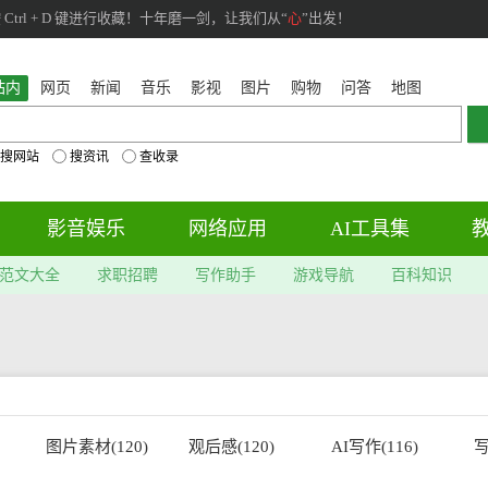
rl + D 键进行收藏！十年磨一剑，让我们从“
心
”出发！
站内
网页
新闻
音乐
影视
图片
购物
问答
地图
搜网站
搜资讯
查收录
影音娱乐
网络应用
AI工具集
范文大全
求职招聘
写作助手
游戏导航
百科知识
图片素材(120)
观后感(120)
AI写作(116)
写