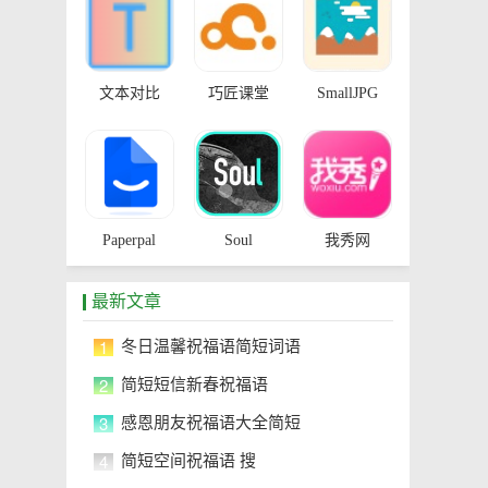
文本对比
巧匠课堂
SmallJPG
Paperpal
Soul
我秀网
最新文章
1
冬日温馨祝福语简短词语
2
简短短信新春祝福语
3
感恩朋友祝福语大全简短
4
简短空间祝福语 搜