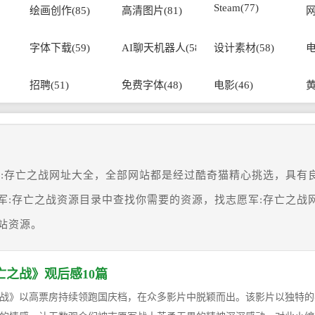
Steam(77)
绘画创作(85)
高清图片(81)
网
字体下载(59)
AI聊天机器人(58)
设计素材(58)
电
招聘(51)
免费字体(48)
电影(46)
黄
军:存亡之战网址大全，全部网站都是经过酷奇猫精心挑选，具有
军:存亡之战资源目录中查找你需要的资源，找志愿军:存亡之战
站资源。
亡之战》观后感10篇
战》以高票房持续领跑国庆档，在众多影片中脱颖而出。该影片以独特的