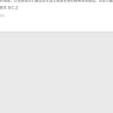
的情感，让无数观众们被志愿军战士英勇无畏的精神深深感动。对此小编
愿军:存亡之
265