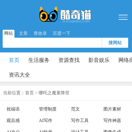
网站
文章
查收录
百度一下
搜网站
首页
生活服务
资源查找
影音娱乐
网络
资讯大全
当前位置：
首页
>
哪吒之魔童降世
祝福语
管理制度
范文
图片素材
观后感
AI写作
写作工具
写作神器
AI办公
AI绘画
设计工具
图像生成