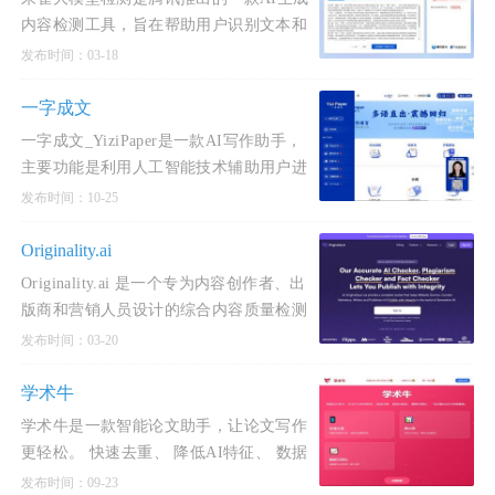
内容检测工具，旨在帮助用户识别文本和
图像是否由AI生成。该工具由腾讯混元安
发布时间：03-18
全团队的朱雀实验室开发，基于深度学习
和自然语言处理技术，能
一字成文
一字成文_YiziPaper是一款AI写作助手，
主要功能是利用人工智能技术辅助用户进
行中英文写作。该软件支持多种语言和学
发布时间：10-25
科，能够根据用户的简单操作自动转换成
AI命令，生成专业论文。
Originality.ai
Originality.ai 是一个专为内容创作者、出
版商和营销人员设计的综合内容质量检测
平台，旨在帮助用户确保内容的原创性、
发布时间：03-20
准确性和高质量。该平台提供了一系列强
大的工具，包括AI
学术牛
学术牛是一款智能论文助手，让论文写作
更轻松。 快速去重、 降低AI特征、 数据
可视化， 一站式解决论文查重难题。作为
发布时间：09-23