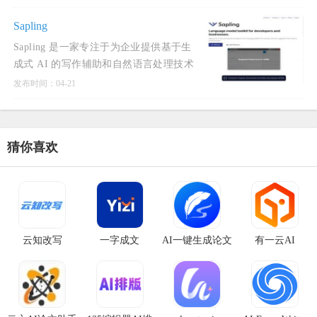
一款专业的智能论文助手，聚焦论文写作
全流程中的核心痛点，为科研人员、研究
Sapling
生等用户群体提供一站式解
Sapling 是一家专注于为企业提供基于生
成式 AI 的写作辅助和自然语言处理技术
的公司。其核心产品旨在通过实时的写作
发布时间：04-21
检查和智能建议，提升用户的书写效率和
语言质量。Sapling 的使命是利用人工智
能技术帮助用户避免日
猜你喜欢
云知改写
一字成文
AI一键生成论文
有一云AI