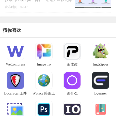
图片或视频中的背景。功能特点： 自动背
发布时间：02-17
景去除：Vidmore利用先进的AI算法，可
以自动检测并分离前景与背
猜你喜欢
WeCompress
Image To
图改改
ImgZipper
Prompt
LocalScan证件
Wplace 绘图工
画什么
Bgeraser
盾
具