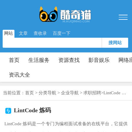
网站
文章
查收录
百度一下
搜网站
首页
生活服务
资源查找
影音娱乐
网络
资讯大全
当前位置：
首页
>
分类导航
>
企业导航
>
求职招聘
>
LintCode 炼码
LintCode 炼码
LintCode 炼码是一个专门为编程面试准备的在线平台，它提供