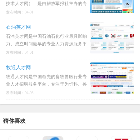
技术人才网），是由解放军报社主办的专
门服务于中国人民解放军人才队伍建设的
发布时间：04-01
国家级专业技术人才招聘与服务平台。该
网站是军队文职人员招聘的唯一官方入
石油英才网
口，是国家全军文职人员招聘考试
石油英才网是中国石油石化行业最具影响
力、成立时间最早的专业人力资源服务平
台之一。该平台由北京石油在线人力资源
发布时间：04-01
有限公司运营维护，自2000年创办以来，
始终专注于为油气田勘探、开采、炼化、
牧通人才网
储运、装备制造及相关技
牧通人才网是中国领先的畜牧兽医行业专
业人才招聘服务平台，专注于为饲料、兽
药、养殖、动保、水产及宠物等泛畜牧领
发布时间：04-03
域提供精准的人才对接服务。作为垂直行
业的招聘专家，牧通人才网深耕行业多
年，已发展成为连接企业与求
猜你喜欢