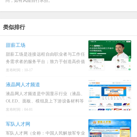
问，如有风险自行承担。
类似排行
甜薪工场
甜薪工场是连接远程自由职业者与工作任
务需求者的服务平台；致力于创造高价值
的自由工作市场，为企业提供灵活、高适
发布时间：10-17
配的用工服务，完成灵活多样的远程工作
任务，使自由职业者可以充
液晶网人才频道
液晶网人才频道是中国显示行业（液晶、
OLED、面板、模组及上下游设备材料等
领域）垂直细分的专业招聘平台。作为行
发布时间：04-01
业内权威的人才供需桥梁，它不仅为从事
显示技术研发、制造管理、设备维护的技
军队人才网
术人才提供精准的
军队人才网（全称：中国人民解放军专业