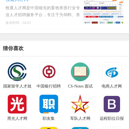
储运、装备制造及相关技
牧通人才网是中国领先的畜牧兽医行业专
业人才招聘服务平台，专注于为饲料、兽
药、养殖、动保、水产及宠物等泛畜牧领
发布时间：04-03
域提供精准的人才对接服务。作为垂直行
业的招聘专家，牧通人才网深耕行业多
年，已发展成为连接企业与求
猜你喜欢
国家留学人才就
中国银行招聘
CS-Notes 面试
电商人才网
业服务平台
笔记
黑光人才网
职友集
军队人才网
远程职位日报