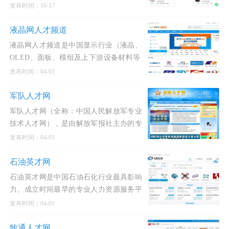
的自由工作市场，为企业提供灵活、高适
发布时间：10-17
配的用工服务，完成灵活多样的远程工作
任务，使自由职业者可以充
液晶网人才频道
液晶网人才频道是中国显示行业（液晶、
OLED、面板、模组及上下游设备材料等
领域）垂直细分的专业招聘平台。作为行
发布时间：04-01
业内权威的人才供需桥梁，它不仅为从事
显示技术研发、制造管理、设备维护的技
军队人才网
术人才提供精准的
军队人才网（全称：中国人民解放军专业
技术人才网），是由解放军报社主办的专
门服务于中国人民解放军人才队伍建设的
发布时间：04-01
国家级专业技术人才招聘与服务平台。该
网站是军队文职人员招聘的唯一官方入
石油英才网
口，是国家全军文职人员招聘考试
石油英才网是中国石油石化行业最具影响
力、成立时间最早的专业人力资源服务平
台之一。该平台由北京石油在线人力资源
发布时间：04-01
有限公司运营维护，自2000年创办以来，
始终专注于为油气田勘探、开采、炼化、
牧通人才网