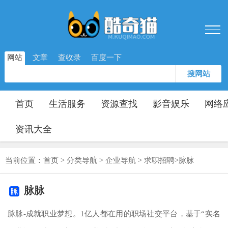
网站
文章
查收录
百度一下
搜网站
首页
生活服务
资源查找
影音娱乐
网络
资讯大全
当前位置：
首页
>
分类导航
>
企业导航
>
求职招聘
>
脉脉
脉脉
脉脉-成就职业梦想。1亿人都在用的职场社交平台，基于“实名