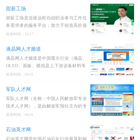
甜薪工场
甜薪工场是连接远程自由职业者与工作任
务需求者的服务平台；致力于创造高价值
的自由工作市场，为企业提供灵活、高适
发布时间：10-17
配的用工服务，完成灵活多样的远程工作
任务，使自由职业者可以充
液晶网人才频道
液晶网人才频道是中国显示行业（液晶、
OLED、面板、模组及上下游设备材料等
领域）垂直细分的专业招聘平台。作为行
发布时间：04-01
业内权威的人才供需桥梁，它不仅为从事
显示技术研发、制造管理、设备维护的技
军队人才网
术人才提供精准的
军队人才网（全称：中国人民解放军专业
技术人才网），是由解放军报社主办的专
门服务于中国人民解放军人才队伍建设的
发布时间：04-01
国家级专业技术人才招聘与服务平台。该
网站是军队文职人员招聘的唯一官方入
石油英才网
口，是国家全军文职人员招聘考试
石油英才网是中国石油石化行业最具影响