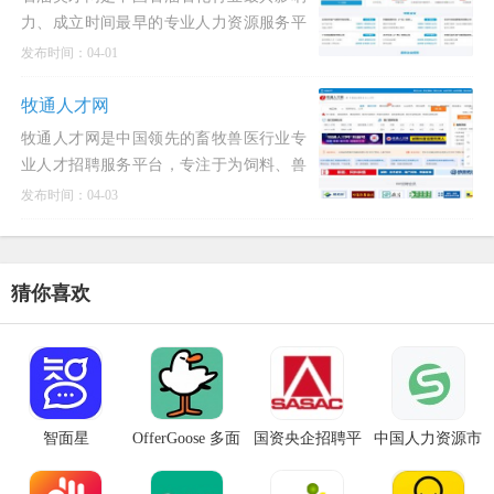
力、成立时间最早的专业人力资源服务平
台之一。该平台由北京石油在线人力资源
发布时间：04-01
有限公司运营维护，自2000年创办以来，
始终专注于为油气田勘探、开采、炼化、
牧通人才网
储运、装备制造及相关技
牧通人才网是中国领先的畜牧兽医行业专
业人才招聘服务平台，专注于为饲料、兽
药、养殖、动保、水产及宠物等泛畜牧领
发布时间：04-03
域提供精准的人才对接服务。作为垂直行
业的招聘专家，牧通人才网深耕行业多
年，已发展成为连接企业与求
猜你喜欢
智面星
OfferGoose 多面
国资央企招聘平
中国人力资源市
鹅
台
场网