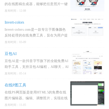
的在线图稿生成器，能够把任意照片一键
转换为可打印的拼豆图案，让用户轻松玩
发布时间：12-08
转像素艺术并重温童年拼豆的乐趣。
Invert-colors
Invert-colors.com是一款专注于图像颜色
反转处理的在线免费工具，旨在为用户提
供快速、便捷的负片效果生成和颜色校正
发布时间：03-09
服务。
豆包AI
豆包AI是一款抖音字节旗下的全能免费AI
助手工具，支持豆包AI编程，AI聊天，AI
图片生成，AI漫画生成，AI写作等。豆包
发布时间：05-14
AI是一款免费AI图片编辑工具，其功能强
大且操作简便，适合多种用户需求。这款
在线P图工具
工具的核心优势在于免费、高效和易
在线PS网页版是使用HTML5的免费在线
图片编辑器。编辑、调整照片，实现在线
p图在线抠图、图像处理等功能
发布时间：11-05