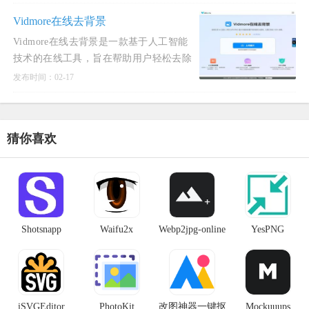
Vidmore在线去背景
Vidmore在线去背景是一款基于人工智能
技术的在线工具，旨在帮助用户轻松去除
图片或视频中的背景。功能特点： 自动背
发布时间：02-17
景去除：Vidmore利用先进的AI算法，可
以自动检测并分离前景与背
猜你喜欢
Shotsnapp
Waifu2x
Webp2jpg-online
YesPNG
iSVGEditor
PhotoKit
改图神器一键抠
Mockuuups