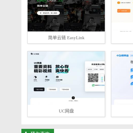
简单云链 EasyLink
UC网盘