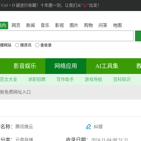
rl + D 键进行收藏！十年磨一剑，让我们从“
心
”出发！
站内
网页
新闻
音乐
影视
图片
购物
问答
地图
搜网站
搜资讯
查收录
影音娱乐
网络应用
AI工具集
范文大全
求职招聘
写作助手
游戏导航
百科知识
新免费网址入口
站名称：
腾讯微云
纠错
属分类：
收录日期：
云盘存储
2024-11-04 08:51:11