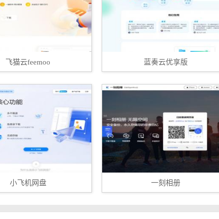
飞猫云feemoo
蓝奏云优享版
小飞机网盘
一刻相册