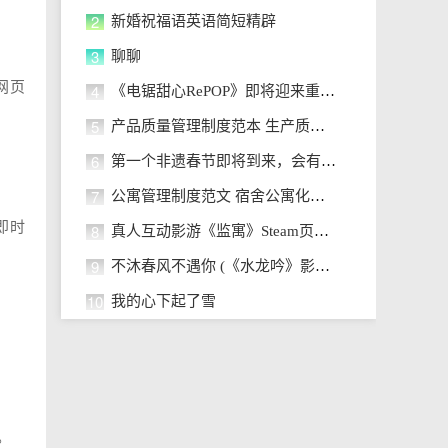
2
新婚祝福语英语简短精辟
3
聊聊
网页
4
《电锯甜心RePOP》即将迎来重大更
5
产品质量管理制度范本 生产质量管
6
第一个非遗春节即将到来，会有什么不
7
公寓管理制度范文 宿舍公寓化管理
即时
8
真人互动影游《监寓》Steam页面开
9
不沐春风不遇你 (《水龙吟》影视剧
10
我的心下起了雪
。