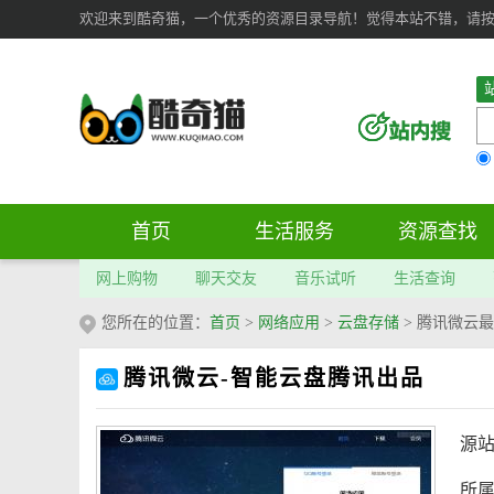
欢迎来到酷奇猫，一个优秀的资源目录导航！觉得本站不错，请按 Ct
首页
生活服务
资源查找
网上购物
聊天交友
音乐试听
生活查询
您所在的位置：
首页
>
网络应用
>
云盘存储
>
腾讯微云最
腾讯微云-智能云盘腾讯出品
源
所