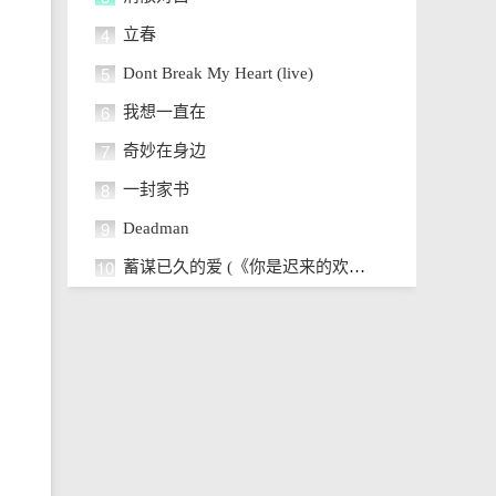
4
立春
5
Dont Break My Heart (live)
6
我想一直在
7
奇妙在身边
8
一封家书
9
Deadman
10
蓄谋已久的爱 (《你是迟来的欢喜》