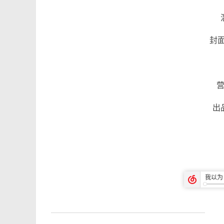
封面设
营
出