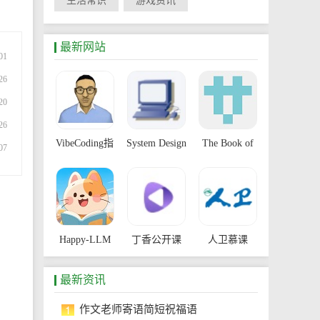
生活常识
游戏资讯
最新网站
01
26
20
26
VibeCoding指
System Design
The Book of
07
南
Primer
Secret
Knowledge
Happy-LLM
丁香公开课
人卫慕课
最新资讯
1
作文老师寄语简短祝福语