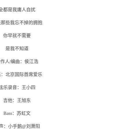
全都是我庸人自扰
来那些我忘不掉的拥抱
你早就不需要
是我不知道
作人/编曲：侯江浩
乐：北京国际首席爱乐
弦乐录音：王小四
吉他：王旭东
Bass：苏虹文
声：小手鹅@刘萧阳