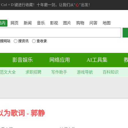
rl + D 键进行收藏！十年磨一剑，让我们从“
心
”出发！
站内
网页
新闻
音乐
影视
图片
购物
问答
地图
搜网站
搜资讯
查收录
影音娱乐
网络应用
AI工具集
范文大全
求职招聘
写作助手
游戏导航
百科知识
以为歌词 - 郭静