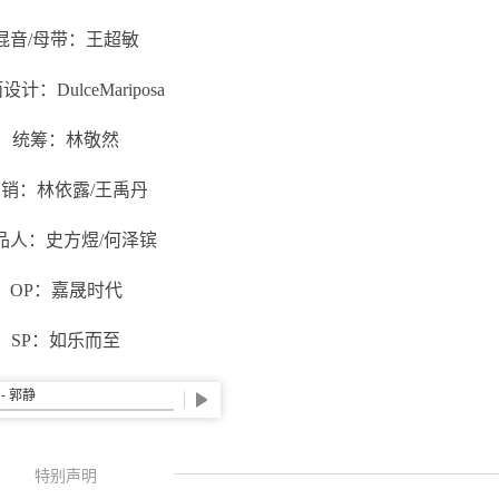
混音/母带：王超敏
计：DulceMariposa
统筹：林敬然
销：林依露/王禹丹
品人：史方煜/何泽镔
OP：嘉晟时代
SP：如乐而至
特别声明