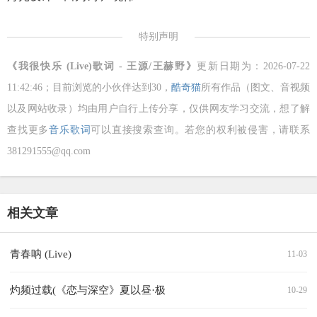
特别声明
《我很快乐 (Live)歌词 - 王源/王赫野》
更新日期为：2026-07-22
11:42:46；目前浏览的小伙伴达到
30，
酷奇猫
所有作品（图文、音视频
以及网站收录）均由用户自行上传分享，仅供网友学习交流，想了解
查找更多
音乐歌词
可以直接搜索查询。若您的权利被侵害，请联系
381291555@qq.com
相关文章
青春呐 (Live)
11-03
灼频过载(《恋与深空》夏以昼·极
10-29