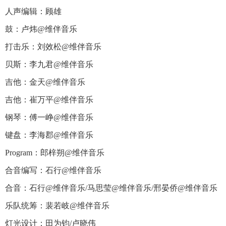
人声编辑：顾雄
鼓：卢炜@维伴音乐
打击乐：刘效松@维伴音乐
贝斯：李九君@维伴音乐
吉他：金天@维伴音乐
吉他：崔万平@维伴音乐
钢琴：傅一峥@维伴音乐
键盘：李海郡@维伴音乐
Program：郎梓朔@维伴音乐
合音编写：石行@维伴音乐
合音：石行@维伴音乐/马思莹@维伴音乐/邢晏侨@维伴音乐
乐队统筹：裴若岐@维伴音乐
灯光设计：田为钧/卢晓伟