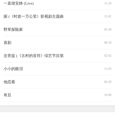
一直很安静 (Live)
11-24
困 (《时差一万公里》影视剧主题曲
12-01
野草探险家
03-30
喜剧
08-18
念菩提 (《古村的音符》综艺节目第
02-02
小小的眼泪
11-03
他恋着
04-29
有且
10-09