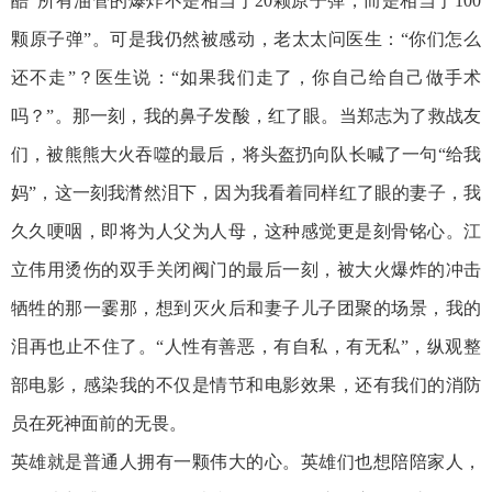
酷“所有油管的爆炸不是相当于20颗原子弹，而是相当于100
颗原子弹”。可是我仍然被感动，老太太问医生：“你们怎么
还不走”？医生说：“如果我们走了，你自己给自己做手术
吗？”。那一刻，我的鼻子发酸，红了眼。当郑志为了救战友
们，被熊熊大火吞噬的最后，将头盔扔向队长喊了一句“给我
妈”，这一刻我潸然泪下，因为我看着同样红了眼的妻子，我
久久哽咽，即将为人父为人母，这种感觉更是刻骨铭心。江
立伟用烫伤的双手关闭阀门的最后一刻，被大火爆炸的冲击
牺牲的那一霎那，想到灭火后和妻子儿子团聚的场景，我的
泪再也止不住了。“人性有善恶，有自私，有无私”，纵观整
部电影，感染我的不仅是情节和电影效果，还有我们的消防
员在死神面前的无畏。
英雄就是普通人拥有一颗伟大的心。英雄们也想陪陪家人，