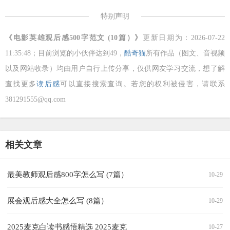
特别声明
《电影英雄观后感500字范文 (10篇）》
更新日期为：2026-07-22
11:35:48；目前浏览的小伙伴达到
49，
酷奇猫
所有作品（图文、音视频
以及网站收录）均由用户自行上传分享，仅供网友学习交流，想了解
查找更多
读后感
可以直接搜索查询。若您的权利被侵害，请联系
381291555@qq.com
相关文章
最美教师观后感800字怎么写 (7篇）
10-29
展会观后感大全怎么写 (8篇）
10-29
2025麦克白读书感悟精选 2025麦克
10-27