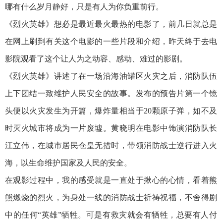
哪有什么岁月静好，只是有人为你负重前行。
《烈火英雄》想必是最近最火最热的电影了，前几日就总是
在网上刷到有关这个电影的一些片段和介绍，昨天终于去电
影院观看了这个让人为之动容、感动、难过的影剧。
《烈火英雄》讲述了在一场沿海油罐区火灾之后，消防队伍
上下团结一致维护人民安全的故事。发布的预告片第一个镜
头便以火灾发生为开篇，爆炸量相当于20颗原子弹，如不及
时灭火城市将成为一片废墟。黄晓明在电影中饰演消防队长
江立伟，在城市居民仓皇无措时，带领消防战士逆行进入火
海，以生命维护国家及人民的安全。
在观影过程中，我的感受就是一直处于揪心的心情，看着熊
熊燃烧的烈火，为身处一线的消防战士祈祷祝福，不舍得剧
中的任何“英雄”牺牲。可是有救灾就会有牺牲，总要有人付