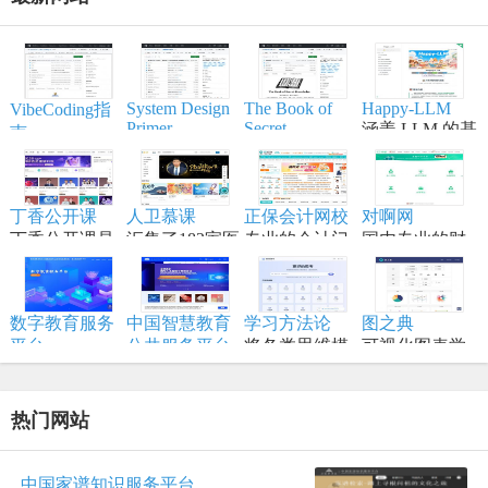
System Design
The Book of
Happy-LLM
VibeCoding指
Primer
Secret
涵盖 LLM 的基
南
Knowledge
帮助开发者学
本原理,训练流
一个通过与 AI
实用的列表、
习大型系统设
程,模型构建等
结对编程，将
手册、备忘
计原理、备战
内容,适合具备
想法变为现实
单、黑客技
丁香公开课
人卫慕课
正保会计网校
对啊网
技术面试，是
一定编程和深
的终极工作站
巧、一行代
丁香公开课是
汇集了182家医
专业的会计门
国内专业的财
系统设计领域
度学习知识的
码、命令行/网
将传统线下授
学高等院校的
户网站，专注
经财会会计类
的权威学习资
学习者。
页工具资源。
课搬到网络平
顶尖资源
财会职业培训
职业教育分班
源。
台
品牌,从事初级
直播网校
数字教育服务
中国智慧教育
学习方法论
图之典
会计职称考试
平台
公共服务平台
将各类思维模
可视化图表学
以数字化推动
全称中国国家
型、创新方法
习网站
教育高质量发
智慧教育公共
和项目管理工
展为核心，服
服务平台国际
具进行结构化
热门网站
务全国各级各
版
归纳
类学校、教
师、学生及社
中国家谱知识服务平台