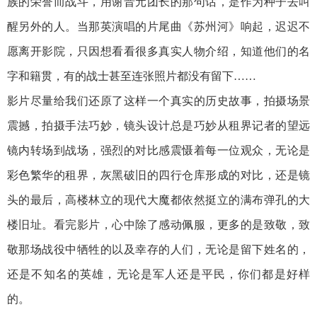
族的荣誉而战斗，用谢晋元团长的那句话，是作为种子去叫
醒另外的人。当那英演唱的片尾曲《苏州河》响起，迟迟不
愿离开影院，只因想看看很多真实人物介绍，知道他们的名
字和籍贯，有的战士甚至连张照片都没有留下……
影片尽量给我们还原了这样一个真实的历史故事，拍摄场景
震撼，拍摄手法巧妙，镜头设计总是巧妙从租界记者的望远
镜内转场到战场，强烈的对比感震慑着每一位观众，无论是
彩色繁华的租界，灰黑破旧的四行仓库形成的对比，还是镜
头的最后，高楼林立的现代大魔都依然挺立的满布弹孔的大
楼旧址。看完影片，心中除了感动佩服，更多的是致敬，致
敬那场战役中牺牲的以及幸存的人们，无论是留下姓名的，
还是不知名的英雄，无论是军人还是平民，你们都是好样
的。