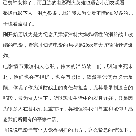
己费神安排了，而且选的电影烈火英雄也适合小朋友观看。
整场电影下来，泪点很多，就连我以为会看不懂的6岁多的儿
子也看流泪了。
刚开始还以为是为纪念天津溏沽特大爆炸牺牲的消防战士改
编的电影，看完才知道电影的原型是20xx年大连输油管道爆
炸。
电影情节紧凑扣人心弦，伟大的消防战士们，明知生死未
赴，他们也会有担忧，也会有恐惧，依然牢记使命义无反
顾。体现了作为消防战士的责任与担当，尤其是录制遗言的
那段，最为催人泪下，所以现实生活中的岁月静好，只是因
为很多人在替我们负重前行，英雄值得我们尊重和敬仰！感
恩我们所拥有的平静生活。
再说说电影情节让人觉得别扭的地方，这么紧急的情况下，