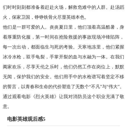
们时时刻刻都准备着赶赴火场，解救危难中的人群。赴汤蹈
火，保家卫国，铮铮铁骨火尽显英雄本色。
他们是一群可爱的人。炎炎夏日里，他们顶着高温酷暑，身
着厚重防化服，第一时间在抢险救援的事故现场冲锋陷阵，
每一次出动，都面临生与死的考验。天寒地冻里，他们紧握
冰冷水枪，双手龟裂，手掌开裂的血与水融为一体。在我们
阖家欢乐，尽享天伦之乐时，他们仍然工作在岗位上，默默
无闻，保护我们的安全。他们用手中的水枪谱写着坚定不移
的誓言，以青春和生命的代价塑造了无数个“不凡”与“伟大”。
通过观看电影《烈火英雄》让我对消防员这个职业充满了敬
意。
电影英雄观后感5