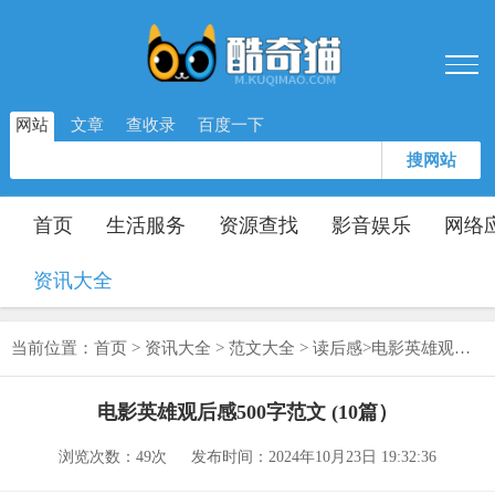
网站
文章
查收录
百度一下
搜网站
首页
生活服务
资源查找
影音娱乐
网络
资讯大全
当前位置：
首页
>
资讯大全
>
范文大全
>
读后感
>
电影英雄观后感500字范文 (10篇）
电影英雄观后感500字范文 (10篇）
浏览次数：
49次
发布时间：2024年10月23日 19:32:36