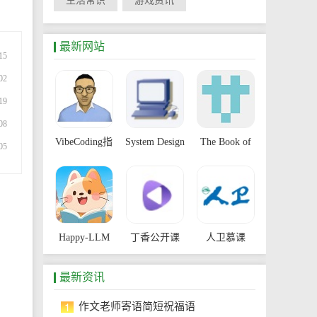
生活常识
游戏资讯
最新网站
15
02
19
08
VibeCoding指
System Design
The Book of
05
南
Primer
Secret
Knowledge
Happy-LLM
丁香公开课
人卫慕课
最新资讯
1
作文老师寄语简短祝福语