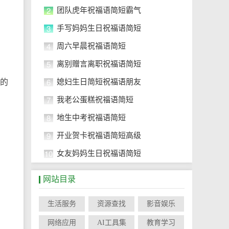
2
团队虎年祝福语简短霸气
3
手写妈妈生日祝福语简短
4
周六早晨祝福语简短
5
离别赠言离职祝福语简短
6
有的
媳妇生日简短祝福语朋友
7
我老公蛋糕祝福语简短
8
地生中考祝福语简短
9
开业贺卡祝福语简短高级
10
女友妈妈生日祝福语简短
网站目录
生活服务
资源查找
影音娱乐
网络应用
AI工具集
教育学习