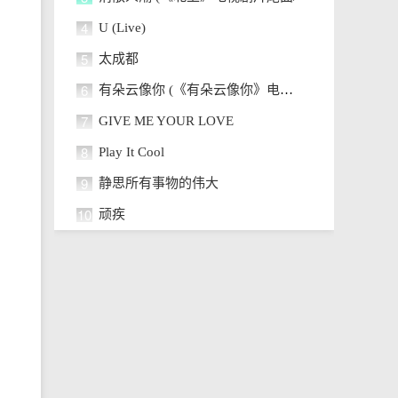
4
U (Live)
5
太成都
6
有朵云像你 (《有朵云像你》电影主
7
GIVE ME YOUR LOVE
8
Play It Cool
9
静思所有事物的伟大
10
顽疾