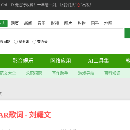
rl + D 键进行收藏！十年磨一剑，让我们从“
心
”出发！
站内
网页
新闻
音乐
影视
图片
购物
问答
地图
搜网站
搜资讯
查收录
影音娱乐
网络应用
AI工具集
范文大全
求职招聘
写作助手
游戏导航
百科知识
文
AR歌词 - 刘耀文