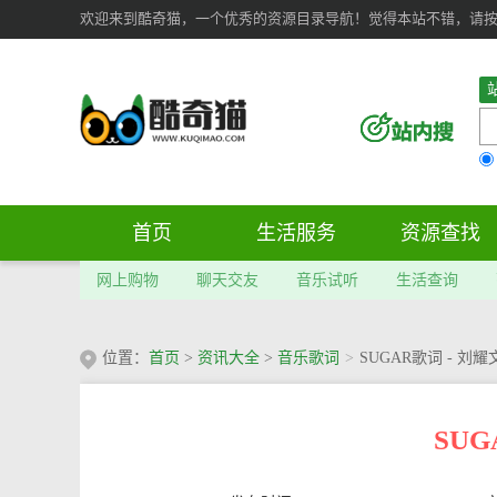
欢迎来到酷奇猫，一个优秀的资源目录导航！觉得本站不错，请按 Ct
首页
生活服务
资源查找
网上购物
聊天交友
音乐试听
生活查询
位置：
首页
>
资讯大全
>
音乐歌词
>
SUGAR歌词 - 刘耀
SUG