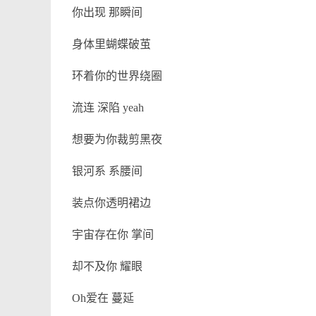
你出现 那瞬间
身体里蝴蝶破茧
环着你的世界绕圈
流连 深陷 yeah
想要为你裁剪黑夜
银河系 系腰间
装点你透明裙边
宇宙存在你 掌间
却不及你 耀眼
Oh爱在 蔓延